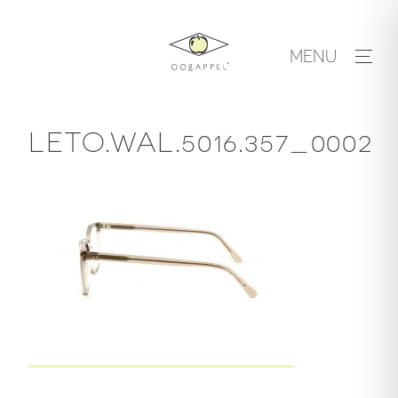
Skip
to
MENU
content
LETO.WAL.5016.357_0002