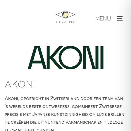
Skip
to
MENU
content
AKONI
Akoni, opgericht in Zwitserland door een team van
’s werelds beste ontwerpers, combineert Zwitserse
precisie met Japanse kunstzinnigheid om luxe brillen
te creëren die uitmuntend vakmanschap en tijdloze
elegantie belichamen.