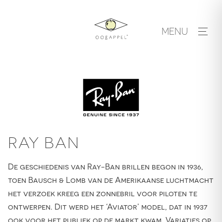
Skip
to
MENU
content
RAY BAN
De geschiedenis van Ray-Ban brillen begon in 1936,
toen Bausch & Lomb van de Amerikaanse luchtmacht
het verzoek kreeg een zonnebril voor piloten te
ontwerpen. Dit werd het ‘Aviator’ model, dat in 1937
ook voor het publiek op de markt kwam. Variaties op