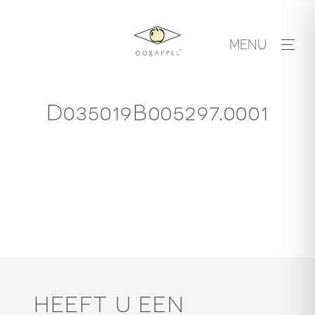
Skip
to
MENU
content
D035019B005297.0001
HEEFT U EEN