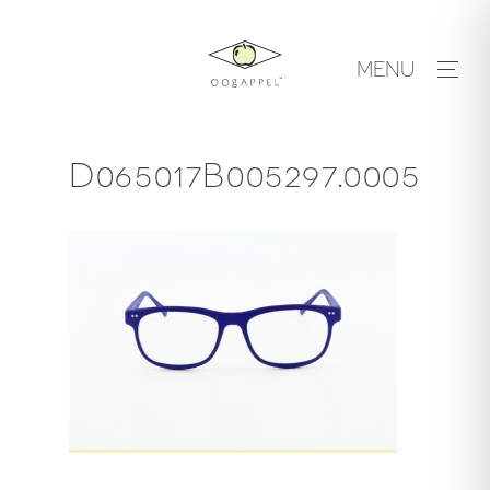
Skip
to
MENU
content
D065017B005297.0005