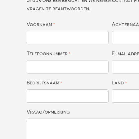
Stuur ons een bericht en we nemen contact m
vragen te beantwoorden.
Voornaam
Achterna
*
Telefoonnummer
E-mailadr
*
Bedrijfsnaam
Land
*
*
Vraag/opmerking