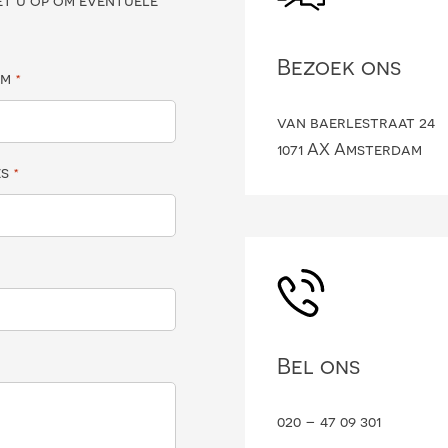
et u op om eventuele
Bezoek ons
am
*
van baerlestraat 24
1071 AX Amsterdam
es
*
Bel ons
020 – 47 09 301