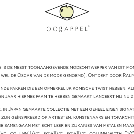
de meest toonaangevende modeontwerper van dit moment.
k wel de Oscar van de mode genoemd). Ontdekt door Ral
nde pakken die een opmerkelijk komische twist hebben; al
 jaar hiermee faam te hebben gemaakt lanceert hij nu zij
n Japan gemaakte collectie met een geheel eigen signatu
zijn geïnspireerd op artiesten, kunstenaars en toparchitek
ie samengaan met echt leer en zijkapjes van metalen ma
[/vc_column][/vc_row][vc_row][vc_column width=”1/1″]