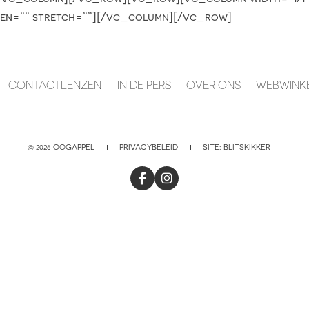
een=”” stretch=””][/vc_column][/vc_row]
CONTACTLENZEN
IN DE PERS
OVER ONS
WEBWINK
© 2026 OOGAPPEL
PRIVACYBELEID
SITE:
BLITSKIKKER