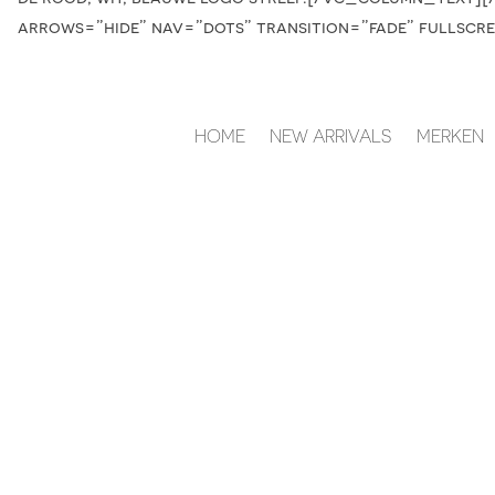
arrows=”hide” nav=”dots” transition=”fade” fullscr
HOME
NEW ARRIVALS
MERKEN