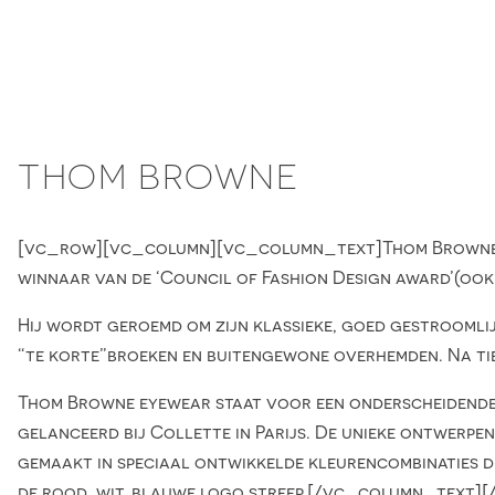
Skip
to
content
THOM BROWNE
[vc_row][vc_column][vc_column_text]Thom Browne is 
winnaar van de ‘Council of Fashion Design award’(oo
Hij wordt geroemd om zijn klassieke, goed gestroomlij
“te korte”broeken en buitengewone overhemden. Na tien
Thom Browne eyewear staat voor een onderscheidende, i
gelanceerd bij Collette in Parijs. De unieke ontwerpen 
gemaakt in speciaal ontwikkelde kleurencombinaties d
de rood, wit, blauwe logo streep.[/vc_column_text]