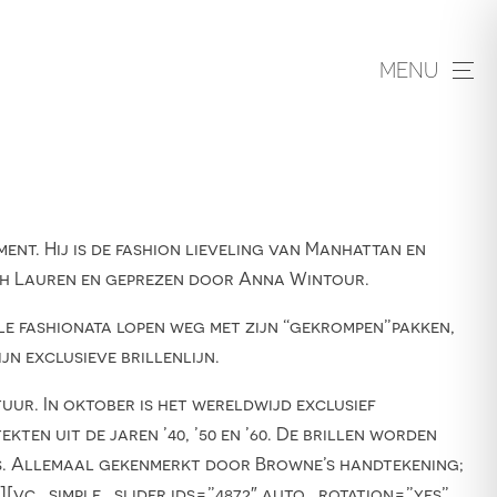
MENU
 Hij is de fashion lieveling van Manhattan en
ph Lauren en geprezen door Anna Wintour.
le fashionata lopen weg met zijn “gekrompen”pakken,
n exclusieve brillenlijn.
ur. In oktober is het wereldwijd exclusief
ten uit de jaren ’40, ’50 en ’60. De brillen worden
as. Allemaal gekenmerkt door Browne’s handtekening;
[vc_simple_slider ids=”4872″ auto_rotation=”yes”