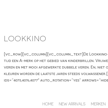
Skip
to
content
LOOKKINO
[vc_row][vc_column][vc_column_text]De Lookkino-coll
tijd een A-merk op het gebied van kinderbrillen. Vrijw
veren en met mooi afgewerkte dubbele veren. En, niet 
kleuren worden de laatste jaren steeds volwassene
ids=”4075,4076,4077″ auto_rotation=”yes” arrows=”hi
HOME
NEW ARRIVALS
MERKEN