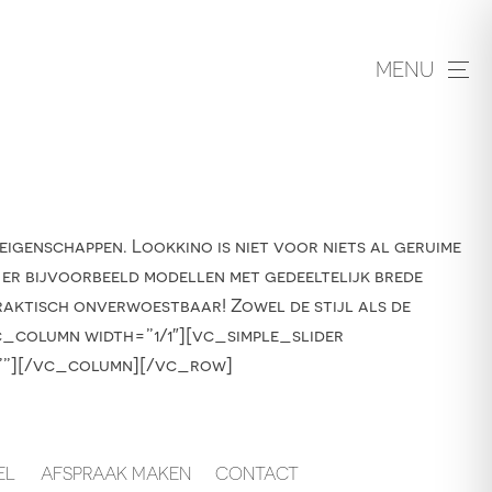
MENU
genschappen. Lookkino is niet voor niets al geruime
n er bijvoorbeeld modellen met gedeeltelijk brede
raktisch onverwoestbaar! Zowel de stijl als de
column width=”1/1″][vc_simple_slider
h=””][/vc_column][/vc_row]
EL
AFSPRAAK MAKEN
CONTACT