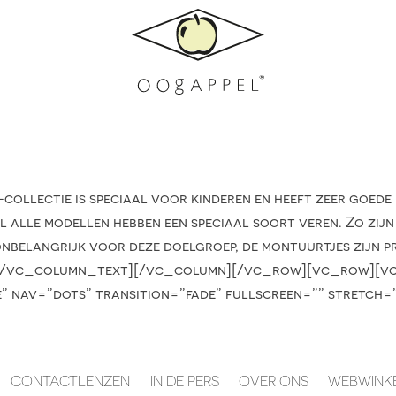
ectie is speciaal voor kinderen en heeft zeer goede ei
el alle modellen hebben een speciaal soort veren. Zo zij
onbelangrijk voor deze doelgroep, de montuurtjes zijn p
r.[/vc_column_text][/vc_column][/vc_row][vc_row][vc_
de” nav=”dots” transition=”fade” fullscreen=”” stretc
CONTACTLENZEN
IN DE PERS
OVER ONS
WEBWINK