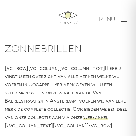
Skip
to
MENU
content
ZONNEBRILLEN
[vc_row][vc_column][vc_column_text]Hierbij
vindt u een overzicht van alle merken welke wij
voeren in Oogappel. Per merk geven wij u een
sfeerimpressie. In onze winkel aan de Van
Baerlestraat 24 in Amsterdam, voeren wij van elke
merk de complete collectie. Ook bieden we een deel
van onze collectie aan via onze
webwinkel
.
[/vc_column_text][/vc_column][/vc_row]