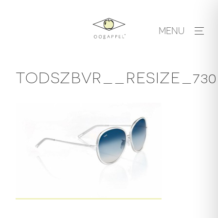
Skip
to
MENU
content
TODSZBVR__RESIZE_730