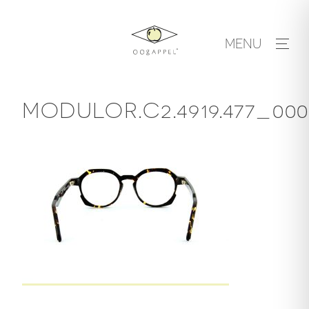
Skip
to
MENU
content
MODULOR.C2.4919.477_000