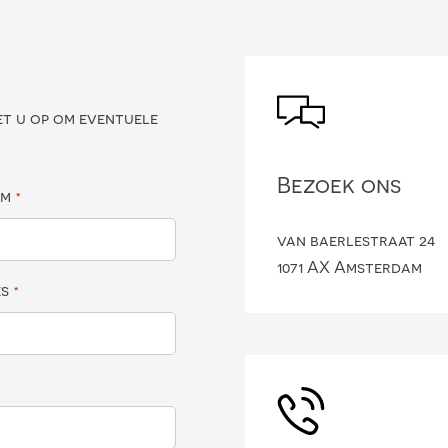
?
et u op om eventuele
Bezoek ons
am
*
van baerlestraat 24
1071 AX Amsterdam
es
*