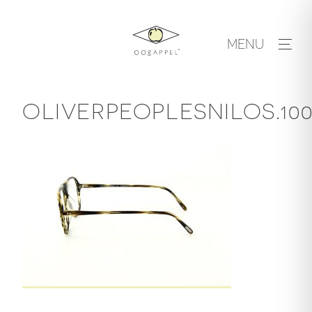
Skip
to
MENU
content
OLIVERPEOPLESNILOS.1003