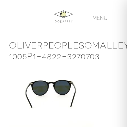
Skip
to
MENU
content
OLIVERPEOPLESOMALLE
1005P1-4822-3270703