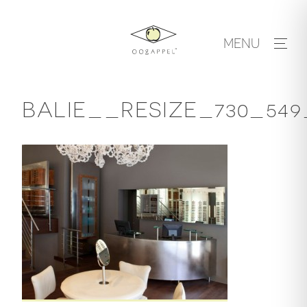
Skip
to
MENU
content
BALIE__RESIZE_730_54