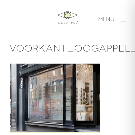
Skip
to
MENU
content
VOORKANT_OOGAPPEL__