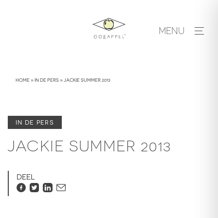
Skip
to
MENU
content
HOME
»
IN DE PERS
»
JACKIE SUMMER 2013
IN DE PERS
JACKIE SUMMER 2013
DEEL