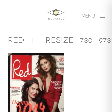
Skip
to
MENU
content
RED_1__RESIZE_730_97