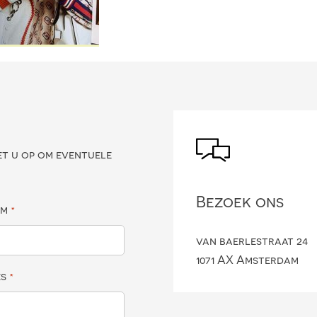
?
et u op om eventuele
Bezoek ons
am
*
van baerlestraat 24
1071 AX Amsterdam
es
*