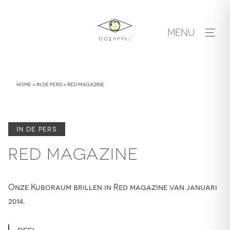
Skip
to
MENU
content
HOME
»
IN DE PERS
»
RED MAGAZINE
IN DE PERS
RED MAGAZINE
Onze Kuboraum brillen in Red magazine van januari
2014.