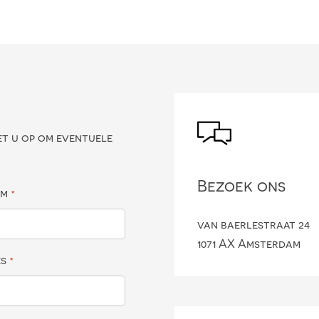
?
et u op om eventuele
Bezoek ons
am
*
van baerlestraat 24
1071 AX Amsterdam
es
*