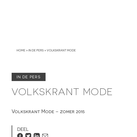
Skip
to
content
HOME
»
IN DE PERS
»
VOLKSKRANT MODE
IN DE PERS
VOLKSKRANT MODE
Volkskrant Mode – zomer 2015
DEEL