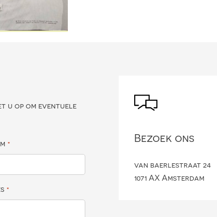
?
et u op om eventuele
Bezoek ons
am
*
van baerlestraat 24
1071 AX Amsterdam
es
*