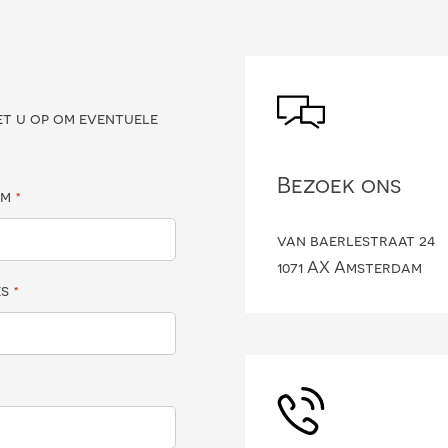
?
et u op om eventuele
Bezoek ons
am
*
van baerlestraat 24
1071 AX Amsterdam
es
*