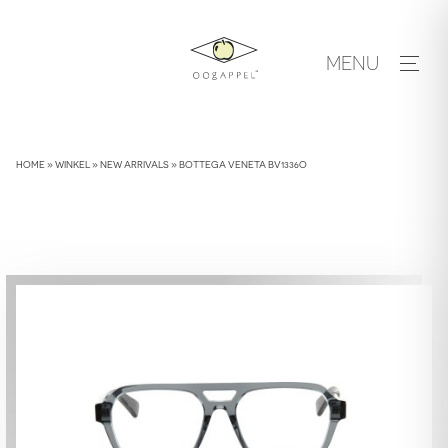
Skip
to
MENU
content
HOME
»
WINKEL
»
NEW ARRIVALS
»
BOTTEGA VENETA BV1336O