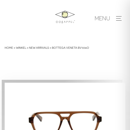
Skip
to
MENU
content
HOME
»
WINKEL
»
NEW ARRIVALS
»
BOTTEGA VENETA BV1336O