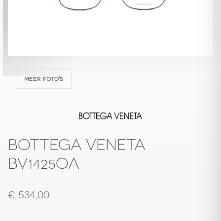
meer foto's
BOTTEGA VENETA
BV1425OA
€
534,00