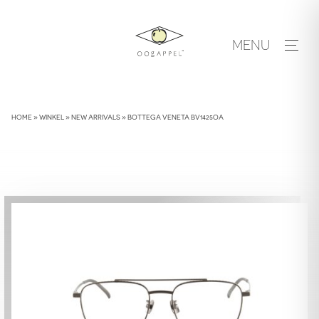
Skip
to
MENU
content
HOME
»
WINKEL
»
NEW ARRIVALS
»
BOTTEGA VENETA BV1425OA