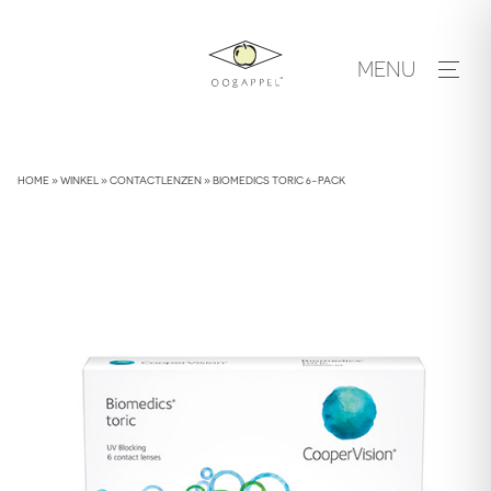
Skip
to
MENU
content
HOME
»
WINKEL
»
CONTACTLENZEN
»
BIOMEDICS TORIC 6-PACK