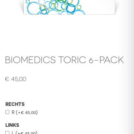
BIOMEDICS TORIC 6-PACK
€
45,00
RECHTS
R
(+
€
45,00
)
LINKS
L
(+
€
45,00
)