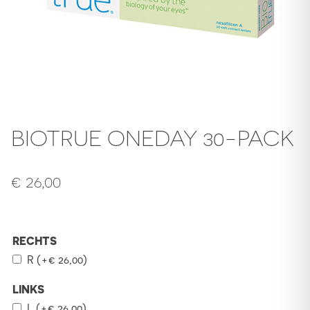
BIOTRUE ONEDAY 30-PACK
€
26,00
RECHTS
R
(+
€
26,00
)
LINKS
L
(+
€
26,00
)