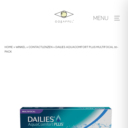
Skip
to
MENU
content
HOME
»
WINKEL
»
CONTACTLENZEN
»
DAILIES AQUACOMFORT PLUS MULTIFOCAL 30-
PACK