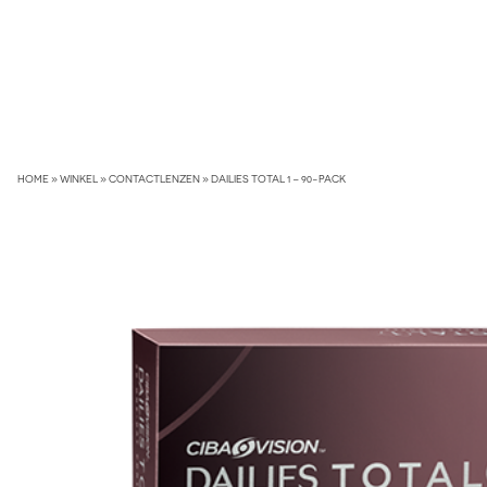
Skip
to
content
HOME
»
WINKEL
»
CONTACTLENZEN
»
DAILIES TOTAL 1 – 90-PACK