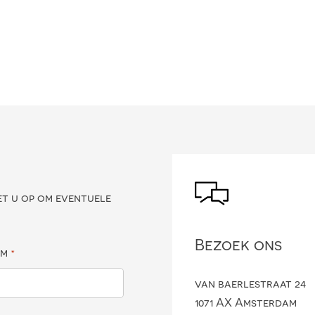
?
et u op om eventuele
Bezoek ons
am
*
van baerlestraat 24
1071 AX Amsterdam