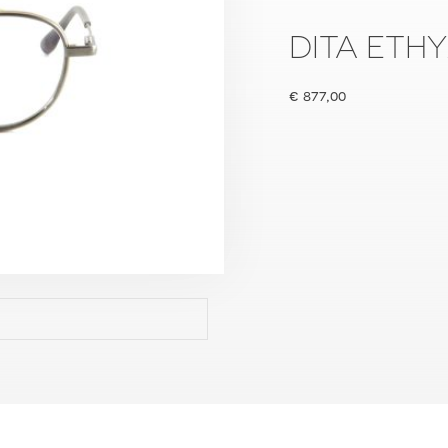
DITA ETH
€
877,00