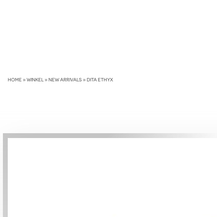
Skip
to
content
HOME
»
WINKEL
»
NEW ARRIVALS
»
DITA ETHYX