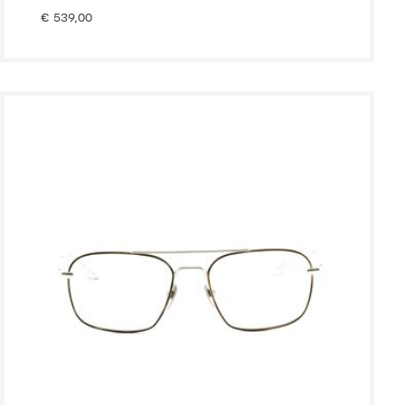
€
539,00