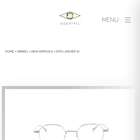
Skip
to
MENU
content
HOME
»
WINKEL
»
NEW ARRIVALS
»
DITA LANCIER 117