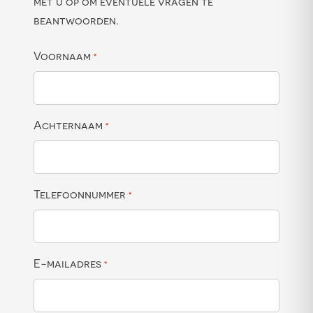
met u op om eventuele vragen te
beantwoorden.
Voornaam
*
Achternaam
*
Telefoonnummer
*
E-mailadres
*