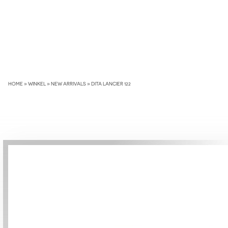
Skip
to
content
HOME
»
WINKEL
»
NEW ARRIVALS
»
DITA LANCIER 122