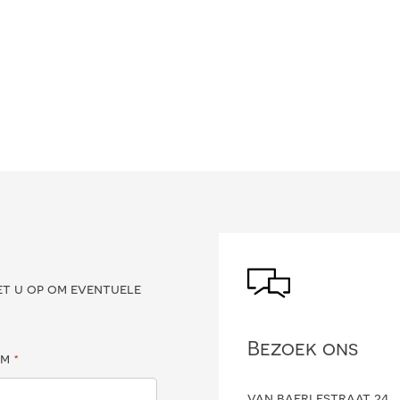
?
et u op om eventuele
Bezoek ons
am
*
van baerlestraat 24