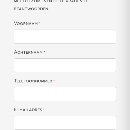
met u op om eventuele vragen te
beantwoorden.
Voornaam
*
Achternaam
*
Telefoonnummer
*
E-mailadres
*