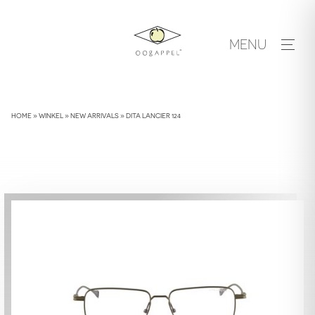
Skip
to
MENU
content
HOME
»
WINKEL
»
NEW ARRIVALS
»
DITA LANCIER 124