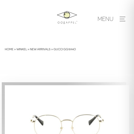
Skip
to
MENU
content
HOME
»
WINKEL
»
NEW ARRIVALS
»
GUCCI GG1594O