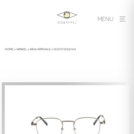
Skip
to
MENU
content
HOME
»
WINKEL
»
NEW ARRIVALS
»
GUCCI GG1878O