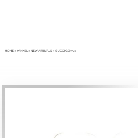
Skip
to
content
HOME
»
WINKEL
»
NEW ARRIVALS
»
GUCCI GG1994