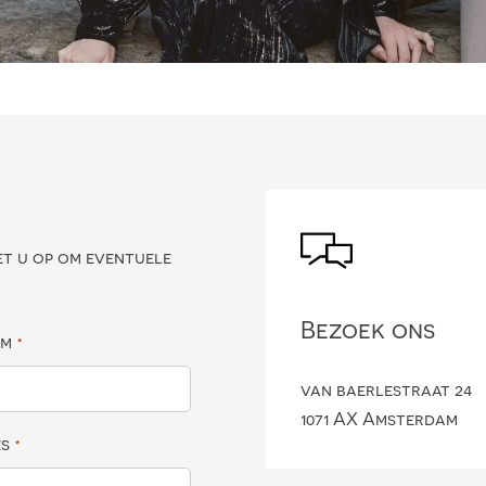
?
et u op om eventuele
Bezoek ons
am
*
van baerlestraat 24
1071 AX Amsterdam
es
*