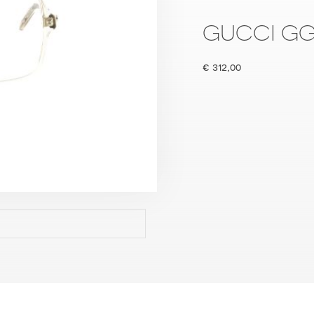
GUCCI GG
€
312,00