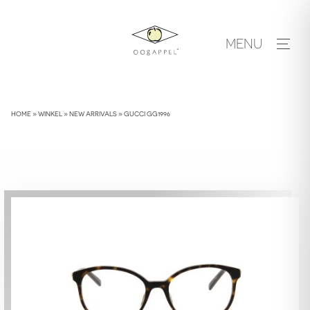
Skip
to
MENU
content
HOME
»
WINKEL
»
NEW ARRIVALS
»
GUCCI GG1996