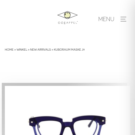
Skip
to
MENU
content
HOME
»
WINKEL
»
NEW ARRIVALS
»
KUBORAUM MASKE J9