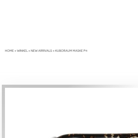
Skip
to
content
HOME
»
WINKEL
»
NEW ARRIVALS
»
KUBORAUM MASKE P11