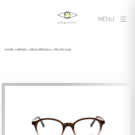
Skip
to
MENU
content
HOME
»
WINKEL
»
NEW ARRIVALS
»
MIU MIU 02W