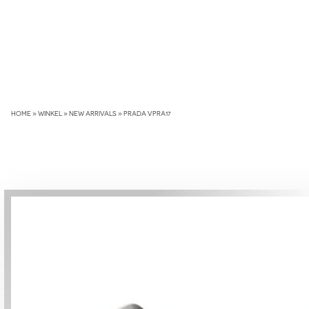
Skip
to
content
HOME
»
WINKEL
»
NEW ARRIVALS
»
PRADA VPRA17