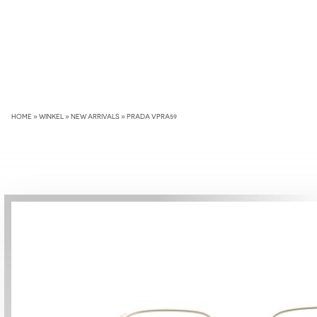
Skip
to
content
HOME
»
WINKEL
»
NEW ARRIVALS
»
PRADA VPRA59