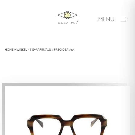
Skip
to
MENU
content
HOME
»
WINKEL
»
NEW ARRIVALS
»
PRECIOSA 930