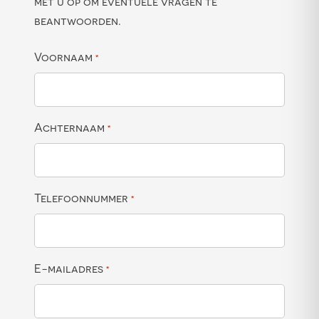
met u op om eventuele vragen te
beantwoorden.
Voornaam
*
Achternaam
*
Telefoonnummer
*
E-mailadres
*