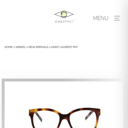
Skip
to
MENU
content
HOME
»
WINKEL
»
NEW ARRIVALS
»
SAINT LAURENT M97