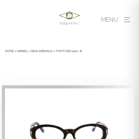
Skip
to
MENU
content
HOME
»
WINKEL
»
NEW ARRIVALS
»
TOM FORD 6067-B