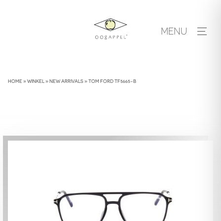
Skip
to
MENU
content
HOME
»
WINKEL
»
NEW ARRIVALS
»
TOM FORD TF5665-B