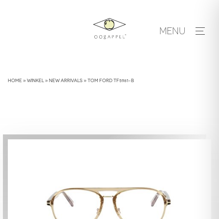
Skip
to
MENU
content
HOME
»
WINKEL
»
NEW ARRIVALS
»
TOM FORD TF5981-B