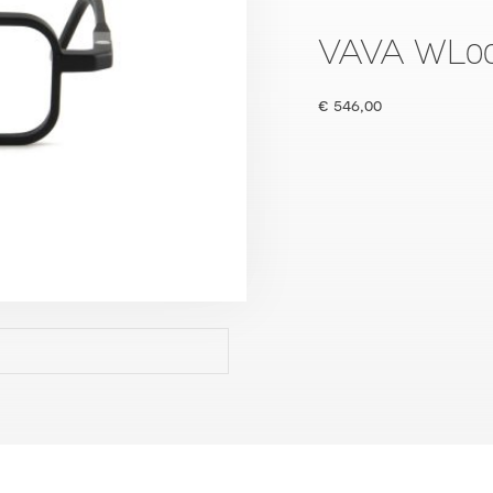
VAVA WL0
€
546,00