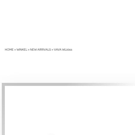
Skip
to
content
HOME
»
WINKEL
»
NEW ARRIVALS
»
VAVA WL0066