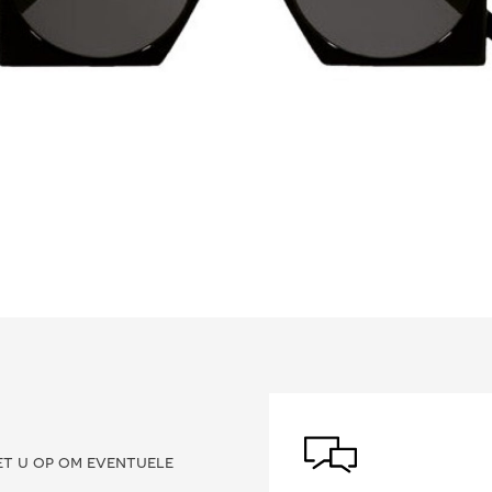
?
et u op om eventuele