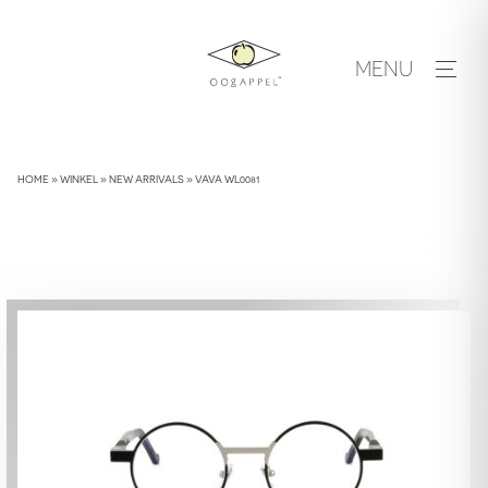
Skip
to
MENU
content
HOME
»
WINKEL
»
NEW ARRIVALS
»
VAVA WL0081